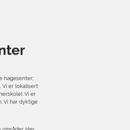
nter
ke hagesenter;
i er lokalisert
rskole). Vi er
. Vi har dyktige
e områder. Her