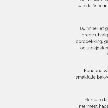
kan du finne i
Du finner et 
brede utvalg 
borddekking, ga
og utekjøkken
Kundene vår
smakfulle bakve
Her kan du 
nærmest hage