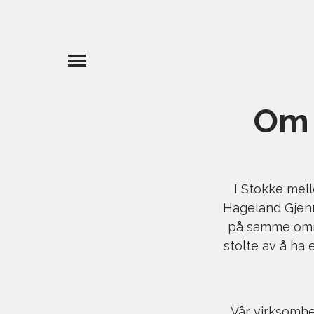
Om 
I Stokke mell
Hageland Gjenn
på samme områ
stolte av å ha 
Vår virksomhe