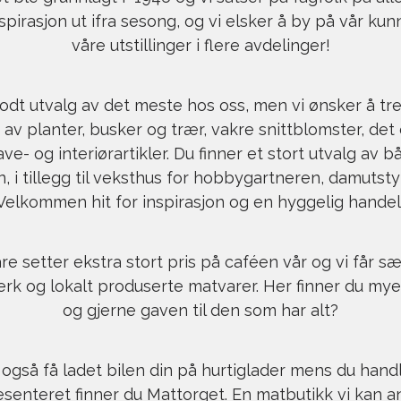
nspirasjon ut ifra sesong, og vi elsker å by på vår k
våre utstillinger i flere avdelinger!
godt utvalg av det meste hos oss, men vi ønsker å tr
av planter, busker og trær, vakre snittblomster, det 
ve- og interiørartikler. Du finner et stort utvalg av
, i tillegg til veksthus for hobbygartneren, damutsty
Velkommen hit for inspirasjon og en hyggelig handel
e setter ekstra stort pris på caféen vår og vi får sær
rk og lokalt produserte matvarer. Her finner du my
og gjerne gaven til den som har alt?
også få ladet bilen din på hurtiglader mens du handl
senteret finner du
Mattorget
. En matbutikk vi kan 