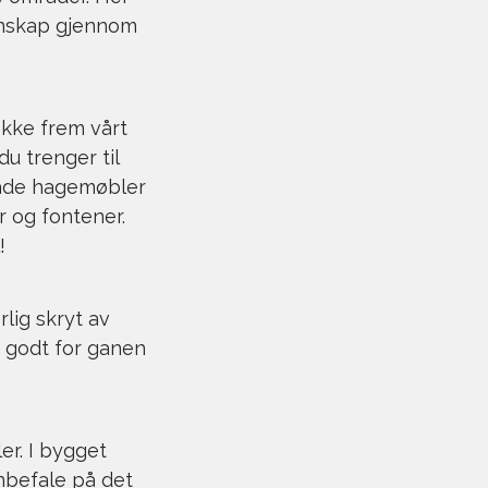
unnskap gjennom
ekke frem vårt
du trenger til
 både hagemøbler
r og fontener.
!
lig skryt av
e godt for ganen
er. I bygget
anbefale på det