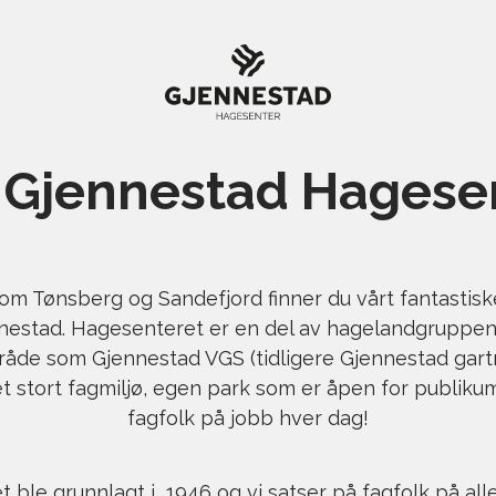
Gjennestad Hagese
om Tønsberg og Sandefjord finner du vårt fantastis
estad. Hagesenteret er en del av hagelandgruppen. V
de som Gjennestad VGS (tidligere Gjennestad gartne
et stort fagmiljø, egen park som er åpen for publikum
fagfolk på jobb hver dag!
t ble grunnlagt i 1946 og vi satser på fagfolk på all